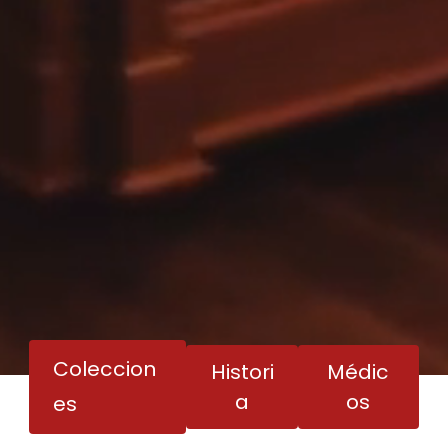
Coleccion
Histori
Médic
a
os
es